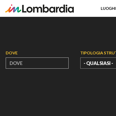
LUOGHI
Salta
al
contenuto
principale
DOVE
TIPOLOGIA STR
- QUALSIASI -