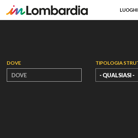
LUOGHI
Salta
al
contenuto
principale
DOVE
TIPOLOGIA STR
- QUALSIASI -