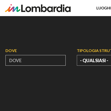
LUOGHI
Salta
al
contenuto
principale
DOVE
TIPOLOGIA STR
- QUALSIASI -