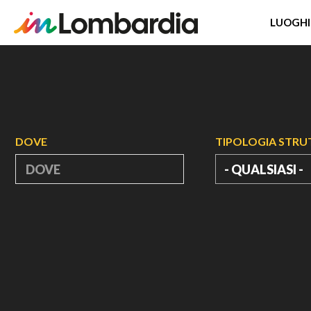
LUOGHI
Salta
al
contenuto
principale
DOVE
TIPOLOGIA STR
- QUALSIASI -