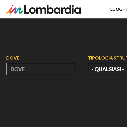
LUOGHI
Salta
al
contenuto
principale
DOVE
TIPOLOGIA STR
- QUALSIASI -