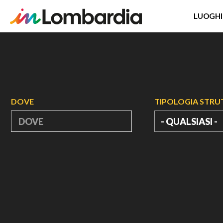
LUOGHI
Salta
al
contenuto
principale
DOVE
TIPOLOGIA STR
- QUALSIASI -