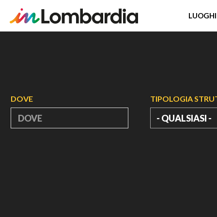
LUOGHI
Salta
al
contenuto
principale
DOVE
TIPOLOGIA STR
- QUALSIASI -