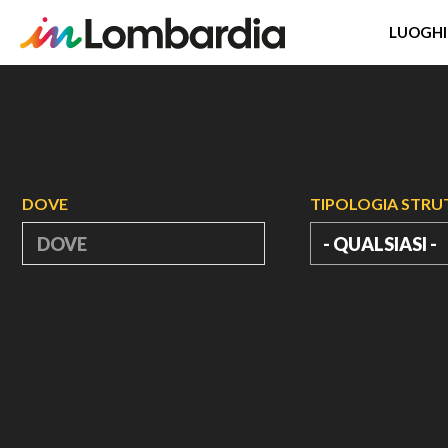
LUOGHI
Salta
al
contenuto
principale
DOVE
TIPOLOGIA STR
- QUALSIASI -