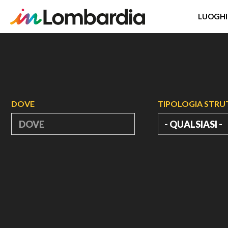
LUOGHI
Salta
al
contenuto
principale
DOVE
TIPOLOGIA STR
- QUALSIASI -