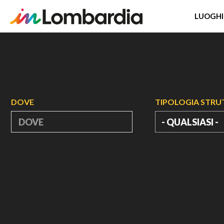
LUOGHI
Salta
al
contenuto
principale
DOVE
TIPOLOGIA STR
- QUALSIASI -