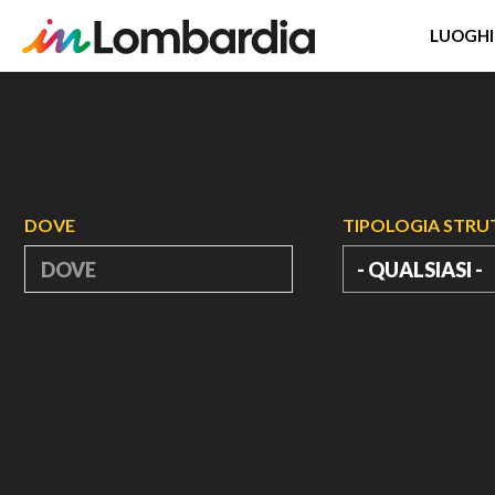
LUOGHI
Salta
al
contenuto
principale
DOVE
TIPOLOGIA STR
- QUALSIASI -