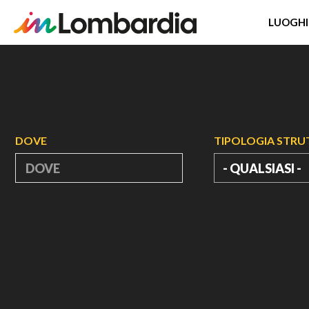
LUOGHI
Salta
al
contenuto
principale
DOVE
TIPOLOGIA STR
- QUALSIASI -