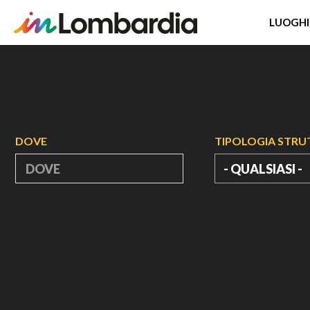
LUOGHI
Salta
al
contenuto
principale
DOVE
TIPOLOGIA STR
- QUALSIASI -