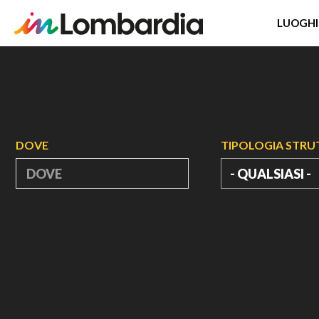
LUOGHI
Salta
al
contenuto
principale
DOVE
TIPOLOGIA STR
- QUALSIASI -