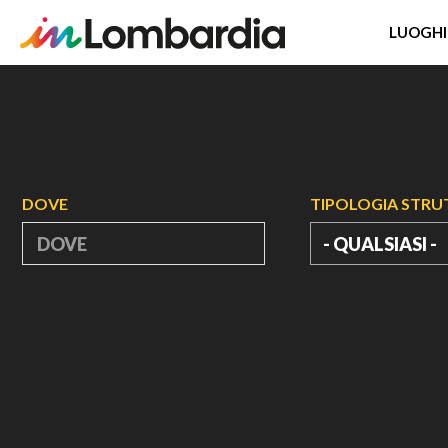
LUOGHI
Salta
al
contenuto
principale
DOVE
TIPOLOGIA STR
- QUALSIASI -