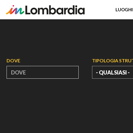
LUOGHI
Salta
al
contenuto
principale
DOVE
TIPOLOGIA STR
- QUALSIASI -