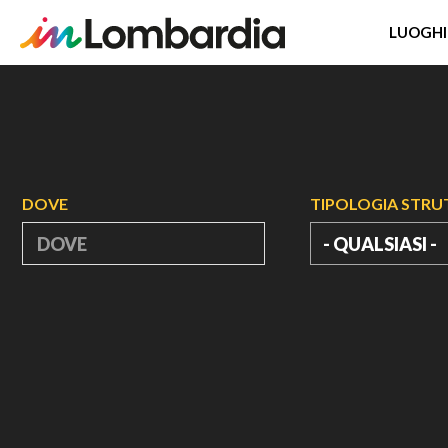
LUOGHI
Salta
al
contenuto
principale
DOVE
TIPOLOGIA STR
- QUALSIASI -