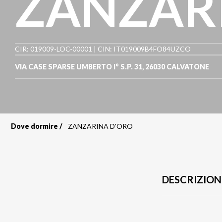
ZANZAR
CIR: 019009-LOC-00001 | CIN: IT019009B4FO84UZCO
VIA CASE SPARSE UMBERTO I° S.P. 31
,
26030
CALVATONE
Dove dormire
ZANZARINA D'ORO
Briciole
di
pane
DESCRIZION