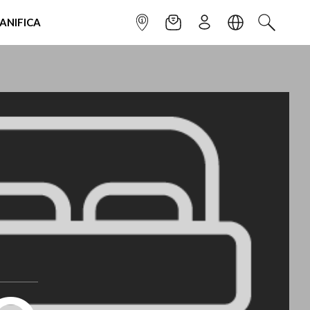
IANIFICA
INFOPOINT
NEWSLETTER
ISCRIVITI
LINGUA
CERCA