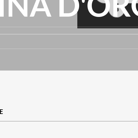
INA D'OR
E