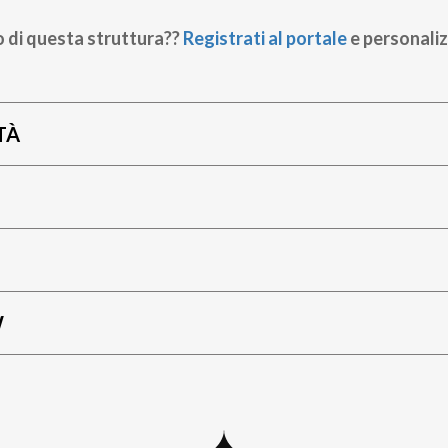
o di questa struttura??
Registrati al portale
e personaliz
TÀ
W