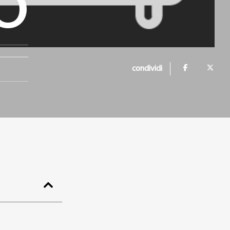
O
condividi