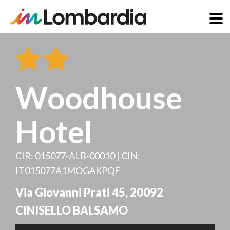
Salta
al
contenuto
principale
Woodhouse
Hotel
CIR: 015077-ALB-00010 | CIN:
IT015077A1MOGAKPQF
Via Giovanni Prati 45
,
20092
CINISELLO BALSAMO