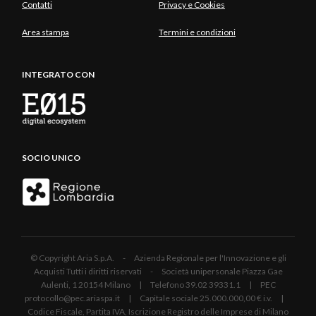
Contatti
Privacy e Cookies
Area stampa
Termini e condizioni
INTEGRATO CON
SOCIO UNICO
© Copyright Aria S.p.A. - Azienda Regionale per l'Innovazione e gli
Acquisti Tutti i diritti riservati - Società unipersonale Piazza Gae
Aulenti, 1 20154 Milano | Telefono 39.02 39331.1 | PEC
protocollo@pec.ariaspa.it | Capitale sociale 25.000.000,00 € i.v. |
Codice Fiscale, Partita IVA, Iscrizione Registro delle Imprese di Milano