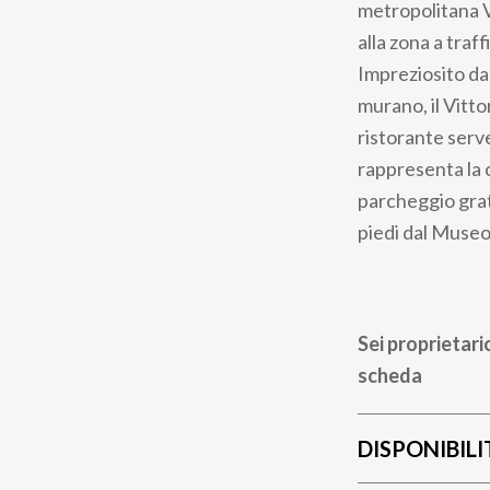
metropolitana Vi
alla zona a traf
Impreziosito da
murano, il Vitto
ristorante serve
rappresenta la 
parcheggio gratu
piedi dal Museo 
Sei proprietari
scheda
DISPONIBILI