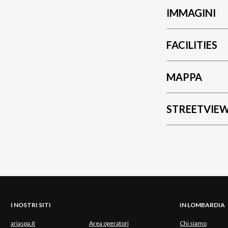
IMMAGINI
FACILITIES
MAPPA
STREETVIE
I NOSTRI SITI
IN LOMBARDIA
ariaspa.it
Area operatori
Chi siamo