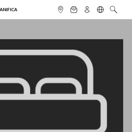
IANIFICA
INFOPOINT
NEWSLETTER
ISCRIVITI
LINGUA
CERCA