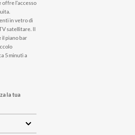
e offre l'accesso
uita.
nti in vetro di
 satellitare. Il
 il piano bar
iccolo
ca 5 minuti a
za la tua