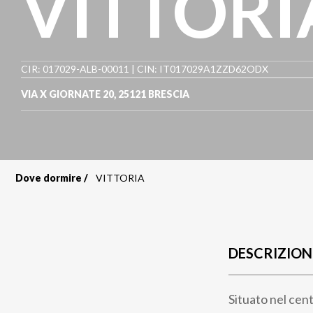
VITTORI
CIR: 017029-ALB-00011 | CIN: IT017029A1ZZD62ODX
VIA X GIORNATE 20
,
25121
BRESCIA
Dove dormire
VITTORIA
Briciole
di
pane
DESCRIZION
Situato nel cen