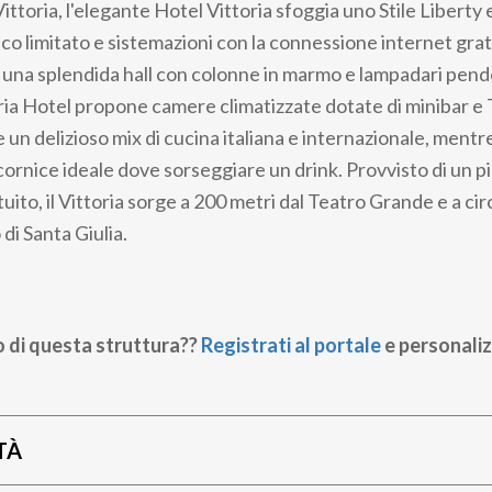
ttoria, l'elegante Hotel Vittoria sfoggia uno Stile Liberty 
fico limitato e sistemazioni con la connessione internet grat
 una splendida hall con colonne in marmo e lampadari pende
ria Hotel propone camere climatizzate dotate di minibar e TV
 un delizioso mix di cucina italiana e internazionale, mentre
cornice ideale dove sorseggiare un drink. Provvisto di un p
ito, il Vittoria sorge a 200 metri dal Teatro Grande e a cir
di Santa Giulia.
o di questa struttura??
Registrati al portale
e personaliz
TÀ