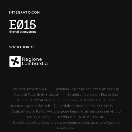
INTEGRATO CON
SOCIO UNICO
© Copyright Aria S.p.A. - Azienda Regionale per l'Innovazione e gli
Acquisti Tutti i diritti riservati - Società unipersonale Piazza Gae
Aulenti, 1 20154 Milano | Telefono 39.02 39331.1 | PEC
protocollo@pec.ariaspa.it | Capitale sociale 25.000.000,00 € i.v. |
Codice Fiscale, Partita IVA, Iscrizione Registro delle Imprese di Milano
05017630152 | Iscritta al R.E.A. al n°1096149.
Società soggetta a direzione e coordinamento da parte della Regione
Lombardia.