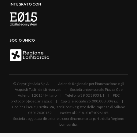
INTEGRATO CON
SOCIO UNICO
© Copyright Aria S.p.A. - Azienda Regionale per l'Innovazione e gli
Acquisti Tutti i diritti riservati - Società unipersonale Piazza Gae
Aulenti, 1 20154 Milano | Telefono 39.02 39331.1 | PEC
protocollo@pec.ariaspa.it | Capitale sociale 25.000.000,00 € i.v. |
Codice Fiscale, Partita IVA, Iscrizione Registro delle Imprese di Milano
05017630152 | Iscritta al R.E.A. al n°1096149.
Società soggetta a direzione e coordinamento da parte della Regione
Lombardia.