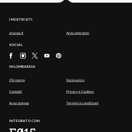
I NOSTRI SITI
ariaspa.it
Area operatori
SOCIAL
IN LOMBARDIA
Chi siamo
Socio unico
Contatti
Privacy e Cookies
Area stampa
Termini e condizioni
INTEGRATO CON