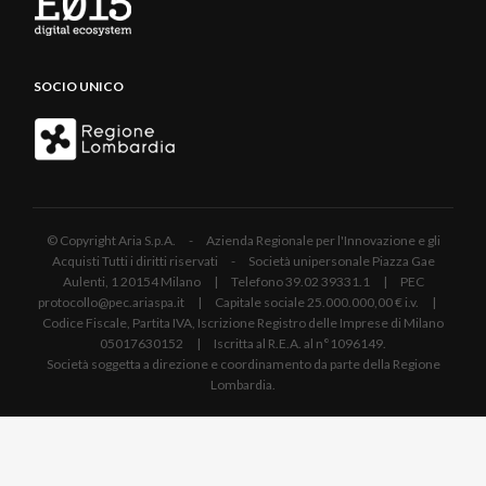
SOCIO UNICO
© Copyright Aria S.p.A. - Azienda Regionale per l'Innovazione e gli
Acquisti Tutti i diritti riservati - Società unipersonale Piazza Gae
Aulenti, 1 20154 Milano | Telefono 39.02 39331.1 | PEC
protocollo@pec.ariaspa.it | Capitale sociale 25.000.000,00 € i.v. |
Codice Fiscale, Partita IVA, Iscrizione Registro delle Imprese di Milano
05017630152 | Iscritta al R.E.A. al n°1096149.
Società soggetta a direzione e coordinamento da parte della Regione
Lombardia.