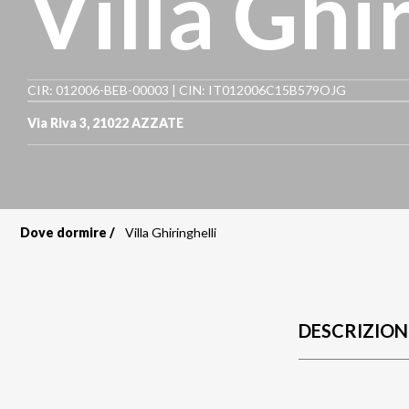
Villa Ghi
CIR: 012006-BEB-00003 | CIN: IT012006C15B579OJG
Via Riva 3
,
21022
AZZATE
Dove dormire
Villa Ghiringhelli
Briciole
di
pane
DESCRIZION