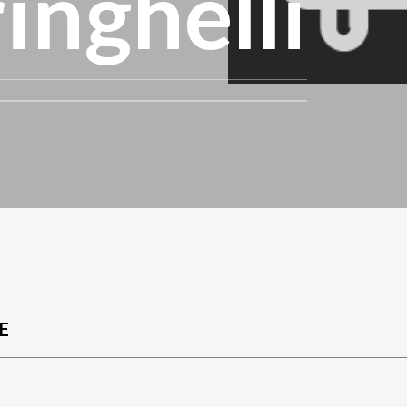
ringhelli
E