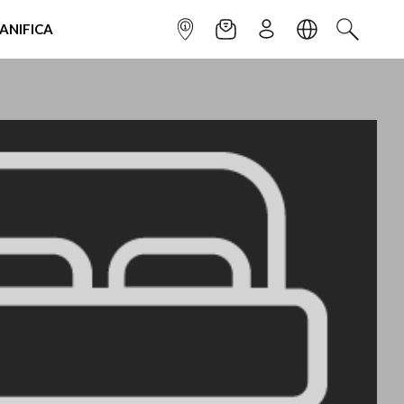
IANIFICA
INFOPOINT
NEWSLETTER
ISCRIVITI
LINGUA
CERCA