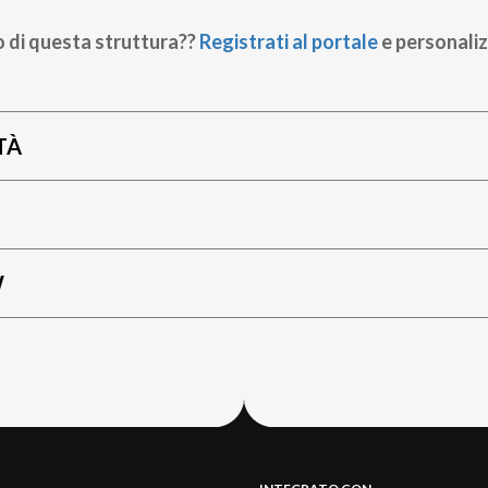
o di questa struttura??
Registrati al portale
e personaliz
TÀ
W