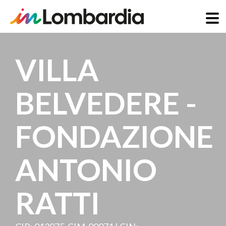
Salta
al
VILLA
contenuto
principale
BELVEDERE -
FONDAZIONE
ANTONIO
RATTI