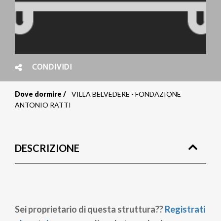
CONDIVIDI
Dove dormire
VILLA BELVEDERE - FONDAZIONE
Briciole
ANTONIO RATTI
di
pane
DESCRIZIONE
Sei proprietario di questa struttura??
Registrati