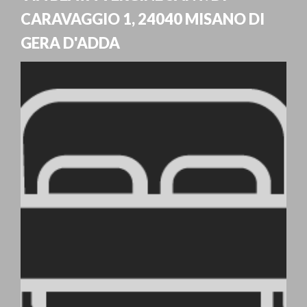
CARAVAGGIO 1
,
24040
MISANO DI
GERA D'ADDA