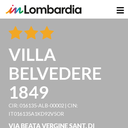
Salta
al
contenuto
principale
VILLA
BELVEDERE
1849
CIR: 016135-ALB-00002 | CIN:
IT016135A1KD92V5OR
VIA BEATA VERGINE SANT. DI