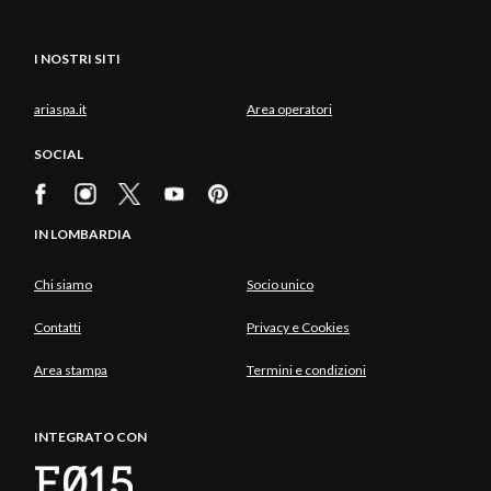
I NOSTRI SITI
ariaspa.it
Area operatori
SOCIAL
IN LOMBARDIA
Chi siamo
Socio unico
Contatti
Privacy e Cookies
Area stampa
Termini e condizioni
INTEGRATO CON