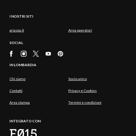
I NOSTRI SITI
ariaspa.it
Area operatori
SOCIAL
IN LOMBARDIA
Chi siamo
Socio unico
Contatti
Privacy e Cookies
Area stampa
Termini e condizioni
INTEGRATO CON