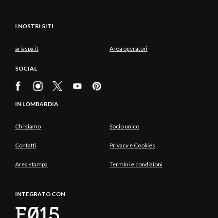
I NOSTRI SITI
ariaspa.it
Area operatori
SOCIAL
IN LOMBARDIA
Chi siamo
Socio unico
Contatti
Privacy e Cookies
Area stampa
Termini e condizioni
INTEGRATO CON