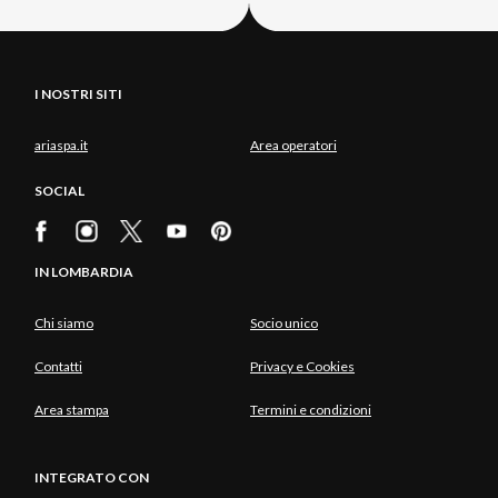
I NOSTRI SITI
ariaspa.it
Area operatori
SOCIAL
IN LOMBARDIA
Chi siamo
Socio unico
Contatti
Privacy e Cookies
Area stampa
Termini e condizioni
INTEGRATO CON