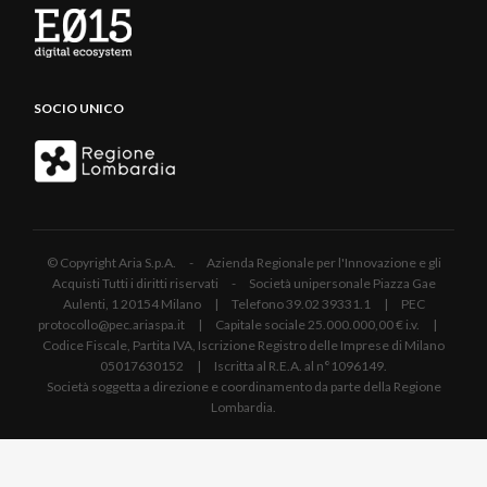
SOCIO UNICO
© Copyright Aria S.p.A. - Azienda Regionale per l'Innovazione e gli
Acquisti Tutti i diritti riservati - Società unipersonale Piazza Gae
Aulenti, 1 20154 Milano | Telefono 39.02 39331.1 | PEC
protocollo@pec.ariaspa.it | Capitale sociale 25.000.000,00 € i.v. |
Codice Fiscale, Partita IVA, Iscrizione Registro delle Imprese di Milano
05017630152 | Iscritta al R.E.A. al n°1096149.
Società soggetta a direzione e coordinamento da parte della Regione
Lombardia.