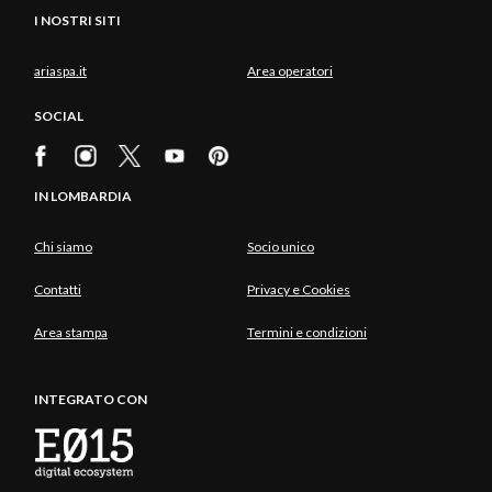
I NOSTRI SITI
ariaspa.it
Area operatori
SOCIAL
IN LOMBARDIA
Chi siamo
Socio unico
Contatti
Privacy e Cookies
Area stampa
Termini e condizioni
INTEGRATO CON