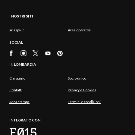
I NOSTRI SITI
ariaspa.it
Area operatori
SOCIAL
IN LOMBARDIA
Chi siamo
Socio unico
Contatti
Privacy e Cookies
Area stampa
Termini e condizioni
INTEGRATO CON