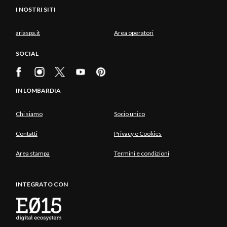
I NOSTRI SITI
ariaspa.it
Area operatori
SOCIAL
IN LOMBARDIA
Chi siamo
Socio unico
Contatti
Privacy e Cookies
Area stampa
Termini e condizioni
INTEGRATO CON