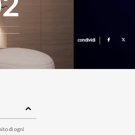
02
condividi
nito di ogni