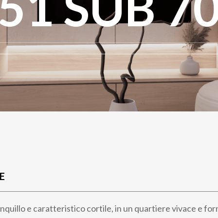
51 SUB 7
E
anquillo e caratteristico cortile, in un quartiere vivace e for