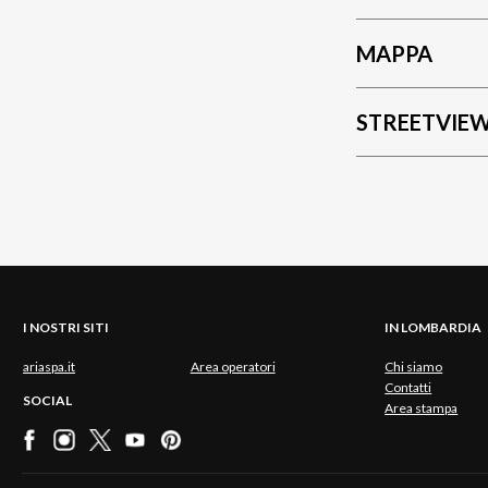
MAPPA
STREETVIE
I NOSTRI SITI
IN LOMBARDIA
ariaspa.it
Area operatori
Chi siamo
Contatti
SOCIAL
Area stampa