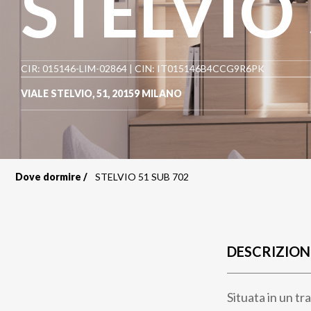
STELVIO 
CIR: 015146-LIM-02864 | CIN: IT015146B4CCG9R6PK
VIALE STELVIO, 51
,
20159
MILANO
Dove dormire
STELVIO 51 SUB 702
Briciole
di
pane
DESCRIZION
Situata in un tr