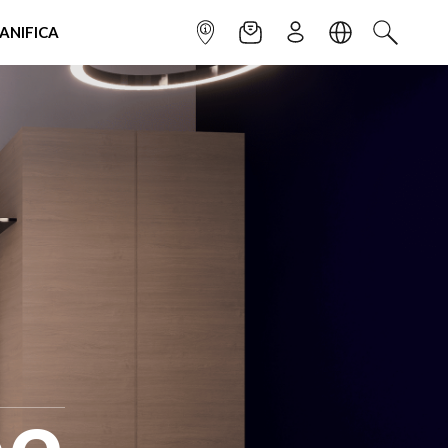
IANIFICA
INFOPOINT
NEWSLETTER
ISCRIVITI
LINGUA
CERCA