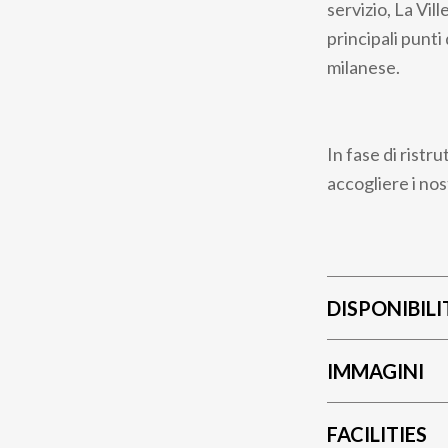
servizio, La Vil
principali punti
milanese.
In fase di rist
accogliere i nos
DISPONIBILI
IMMAGINI
FACILITIES