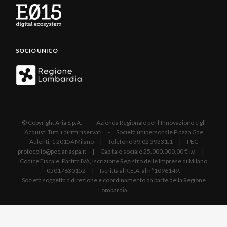
SOCIO UNICO
© Copyright Aria S.p.A. - Azienda Regionale per l'Innovazione e gli
Acquisti Tutti i diritti riservati - Società unipersonale Piazza Gae
Aulenti, 1 20154 Milano | Telefono 39.02 39331.1 | PEC
protocollo@pec.ariaspa.it | Capitale sociale 25.000.000,00 € i.v. |
Codice Fiscale, Partita IVA, Iscrizione Registro delle Imprese di Milano
05017630152 | Iscritta al R.E.A. al n°1096149.
Società soggetta a direzione e coordinamento da parte della Regione
Lombardia.