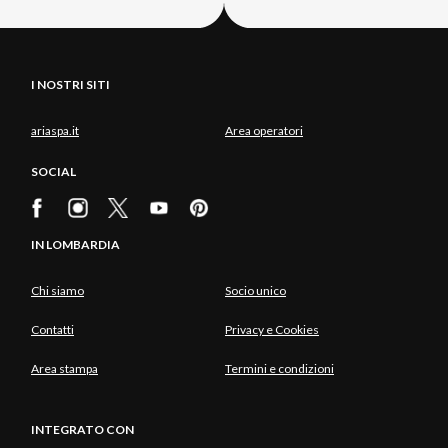
I NOSTRI SITI
ariaspa.it
Area operatori
SOCIAL
IN LOMBARDIA
Chi siamo
Socio unico
Contatti
Privacy e Cookies
Area stampa
Termini e condizioni
INTEGRATO CON