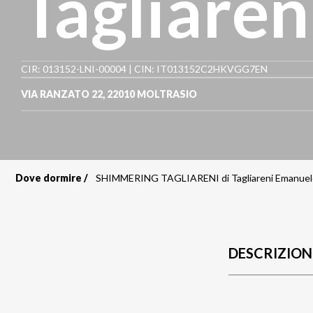
Tagliare
CIR: 013152-LNI-00004 | CIN: IT013152C2HKVGG7EN
VIA RANZATO 22
,
22010
MOLTRASIO
Dove dormire
SHIMMERING TAGLIARENI di Tagliareni Emanuel
Briciole
di
pane
DESCRIZION