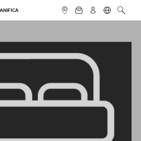
IANIFICA
INFOPOINT
NEWSLETTER
ISCRIVITI
LINGUA
CERCA