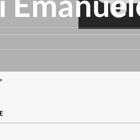
ni Emanuel
e
E