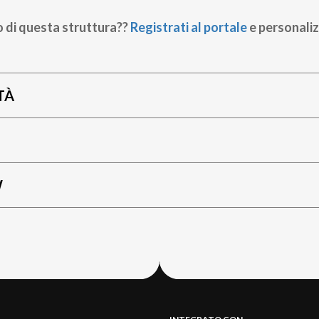
o di questa struttura??
Registrati al portale
e personaliz
TÀ
W