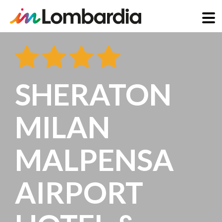
Salta
al
contenuto
principale
SHERATON
MILAN
MALPENSA
AIRPORT