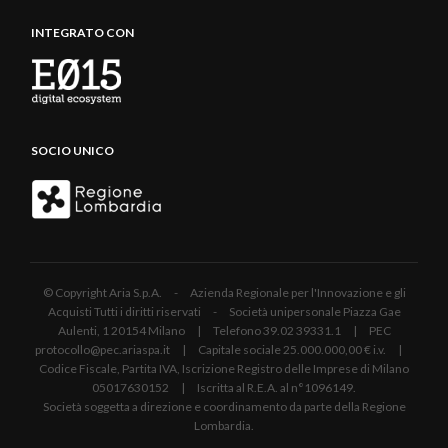
INTEGRATO CON
SOCIO UNICO
© Copyright Aria S.p.A. - Azienda Regionale per l'Innovazione e gli
Acquisti Tutti i diritti riservati - Società unipersonale Piazza Gae
Aulenti, 1 20154 Milano | Telefono 39.02 39331.1 | PEC
protocollo@pec.ariaspa.it | Capitale sociale 25.000.000,00 € i.v. |
Codice Fiscale, Partita IVA, Iscrizione Registro delle Imprese di Milano
05017630152 | Iscritta al R.E.A. al n°1096149.
Società soggetta a direzione e coordinamento da parte della Regione
Lombardia.