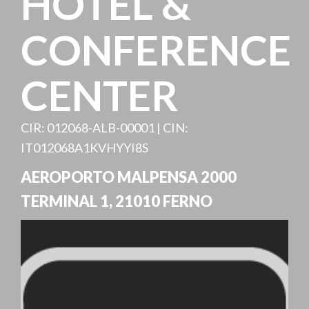
HOTEL &
CONFERENCE
CENTER
CIR: 012068-ALB-00001 | CIN:
IT012068A1KVHYYI8S
AEROPORTO MALPENSA 2000
TERMINAL 1
,
21010
FERNO