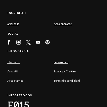
I NOSTRI SITI
ariaspa.it
Area operatori
SOCIAL
IN LOMBARDIA
Chi siamo
Socio unico
Contatti
Privacy e Cookies
Area stampa
Termini e condizioni
INTEGRATO CON