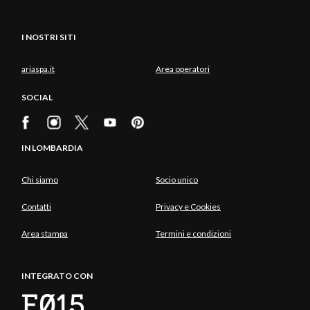
I NOSTRI SITI
ariaspa.it
Area operatori
SOCIAL
IN LOMBARDIA
Chi siamo
Socio unico
Contatti
Privacy e Cookies
Area stampa
Termini e condizioni
INTEGRATO CON