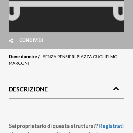
CONDIVIDI
Dove dormire
SENZA PENSIERI PIAZZA GUGLIELMO
Briciole
MARCONI
di
pane
DESCRIZIONE
Sei proprietario di questa struttura??
Registrati