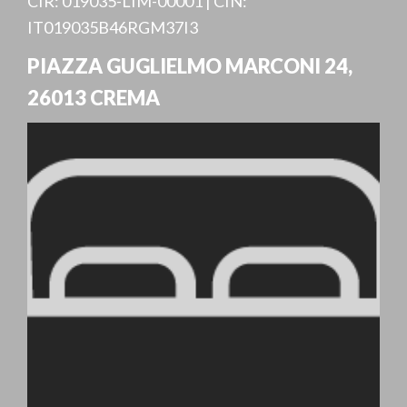
CIR: 019035-LIM-00001 | CIN:
IT019035B46RGM37I3
PIAZZA GUGLIELMO MARCONI 24
,
26013
CREMA