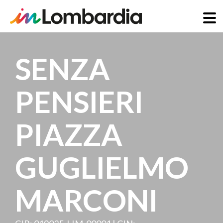
Salta
al
SENZA
contenuto
principale
PENSIERI
PIAZZA
GUGLIELMO
MARCONI