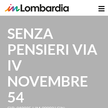
Salta
al
SENZA
contenuto
principale
PENSIERI VIA
IV
NOVEMBRE
54