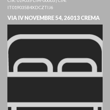
CIR: 019035-LIM-00003 | CIN:
IT019035B4XDCZTIJ6
VIA IV NOVEMBRE 54
,
26013
CREMA