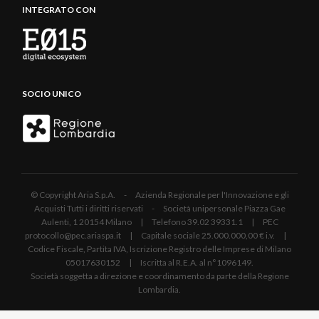
INTEGRATO CON
SOCIO UNICO
© Copyright Aria S.p.A. - Azienda Regionale per l'Innovazione e gli
Acquisti Tutti i diritti riservati - Società unipersonale Piazza Gae
Aulenti, 1 20154 Milano | Telefono 39.02 39331.1 | PEC
protocollo@pec.ariaspa.it | Capitale sociale 25.000.000,00 € i.v. |
Codice Fiscale, Partita IVA, Iscrizione Registro delle Imprese di Milano
05017630152 | Iscritta al R.E.A. al n°1096149.
Società soggetta a direzione e coordinamento da parte della Regione
Lombardia.