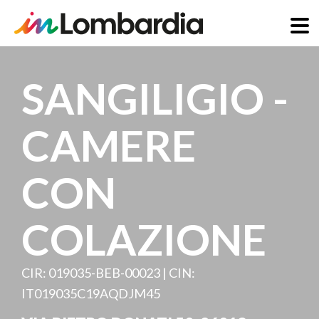
Salta
al
SANGILIGIO -
contenuto
principale
CAMERE
CON
COLAZIONE
CIR: 019035-BEB-00023 | CIN:
IT019035C19AQDJM45