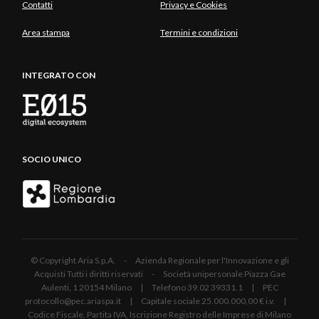
Contatti
Privacy e Cookies
Area stampa
Termini e condizioni
INTEGRATO CON
SOCIO UNICO
© Copyright Aria S.p.A. - Azienda Regionale per l'Innovazione e gli
Acquisti Tutti i diritti riservati - Società unipersonale Piazza Gae
Aulenti, 1 20154 Milano | Telefono 39.02 39331.1 | PEC
protocollo@pec.ariaspa.it | Capitale sociale 25.000.000,00 € i.v. |
Codice Fiscale, Partita IVA, Iscrizione Registro delle Imprese di Milano