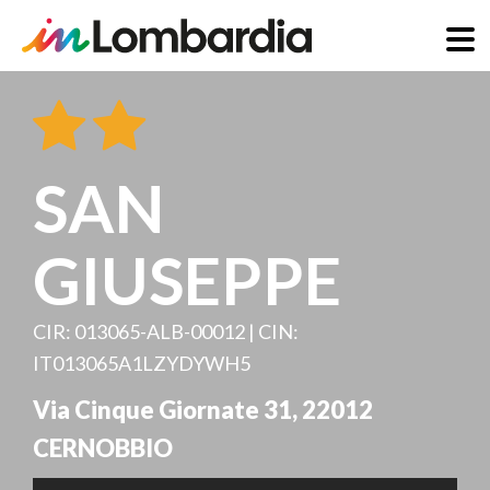
Salta
al
contenuto
principale
SAN
GIUSEPPE
CIR: 013065-ALB-00012 | CIN:
IT013065A1LZYDYWH5
Via Cinque Giornate 31
,
22012
CERNOBBIO