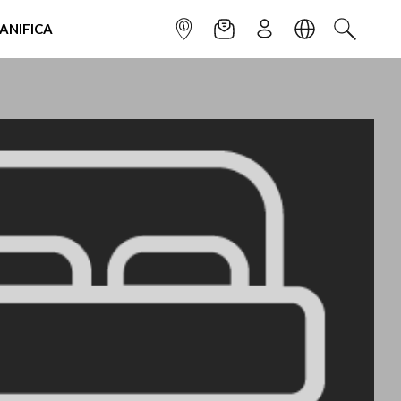
IANIFICA
INFOPOINT
NEWSLETTER
ISCRIVITI
LINGUA
CERCA