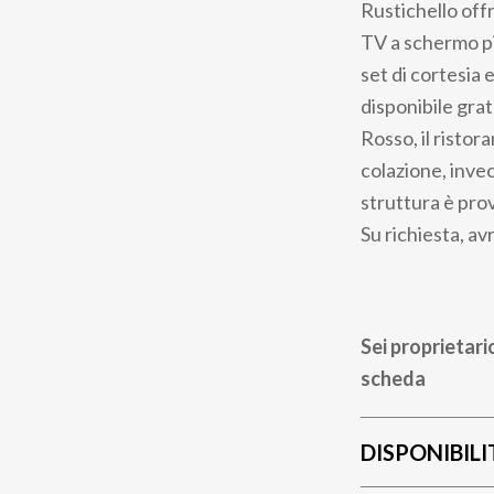
Rustichello off
TV a schermo pi
set di cortesia 
disponibile gra
Rosso, il ristor
colazione, invec
struttura è prov
Su richiesta, a
Sei proprietari
scheda
DISPONIBILI