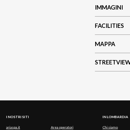
IMMAGINI
FACILITIES
MAPPA
STREETVIE
I NOSTRI SITI
IN LOMBARDIA
ariaspa.it
Area operatori
Chi siamo