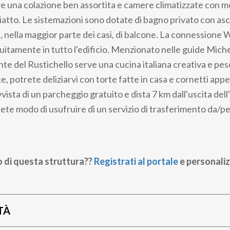
re una colazione ben assortita e camere climatizzate con mob
atto. Le sistemazioni sono dotate di bagno privato con asc
e, nella maggior parte dei casi, di balcone. La connessione W
tuitamente in tutto l'edificio. Menzionato nelle guide Mic
ante del Rustichello serve una cucina italiana creativa e pe
e, potrete deliziarvi con torte fatte in casa e cornetti appe
vista di un parcheggio gratuito e dista 7 km dall'uscita del
vrete modo di usufruire di un servizio di trasferimento da/
o di questa struttura??
Registrati al portale
e personaliz
TÀ