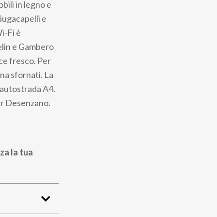
ili in legno e
iugacapelli e
i-Fi è
helin e Gambero
sce fresco. Per
na sfornati. La
l'autostrada A4.
per Desenzano.
za la tua