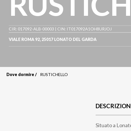
RUSTIC
CIR: 017092-ALB-00003 | CIN: IT017092A1OH8URJOJ
VIALE ROMA 92
,
25017
LONATO DEL GARDA
Dove dormire
RUSTICHELLO
Briciole
di
pane
DESCRIZION
Situato a Lonato