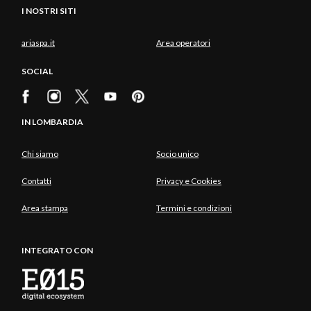
I NOSTRI SITI
ariaspa.it
Area operatori
SOCIAL
IN LOMBARDIA
Chi siamo
Socio unico
Contatti
Privacy e Cookies
Area stampa
Termini e condizioni
INTEGRATO CON