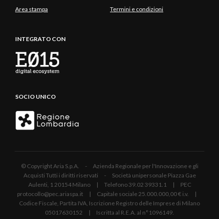
Area stampa
Termini e condizioni
INTEGRATO CON
SOCIO UNICO
© Copyright Aria S.p.A. - Azienda Regionale per l'Innovazione e gli
Acquisti Tutti i diritti riservati - Società unipersonale Piazza Gae
Aulenti, 1 20154 Milano | Telefono 39.02 39331.1 | PEC
protocollo@pec.ariaspa.it | Capitale sociale 25.000.000,00 € i.v. |
Codice Fiscale, Partita IVA, Iscrizione Registro delle Imprese di Milano
05017630152 | Iscritta al R.E.A. al n°1096149.