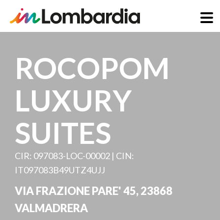
Salta
al
ROCOPOM
contenuto
principale
LUXURY
SUITES
CIR: 097083-LOC-00002 | CIN:
IT097083B49UTZ4UJJ
VIA FRAZIONE PARE' 45
,
23868
VALMADRERA