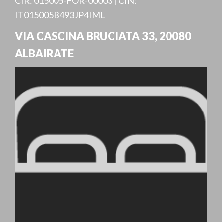
CIR: 015005-FOR-00003 | CIN:
IT015005B493JP4IML
VIA CASCINA BRUCIATA 33
,
20080
ALBAIRATE