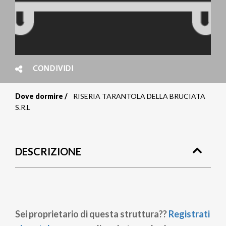
CONDIVIDI
Dove dormire
RISERIA TARANTOLA DELLA BRUCIATA
Briciole
S.R.L
di
pane
DESCRIZIONE
Sei proprietario di questa struttura??
Registrati