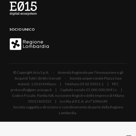
SOCIO UNICO
© Copyright Aria S.p.A. - Azienda Regionale per l'Innovazione e gli
Acquisti Tutti i diritti riservati - Società unipersonale Piazza Gae
Aulenti, 1 20154 Milano | Telefono 39.02 39331.1 | PEC
protocollo@pec.ariaspa.it | Capitale sociale 25.000.000,00 € i.v. |
Codice Fiscale, Partita IVA, Iscrizione Registro delle Imprese di Milano
05017630152 | Iscritta al R.E.A. al n°1096149.
Società soggetta a direzione e coordinamento da parte della Regione
Lombardia.