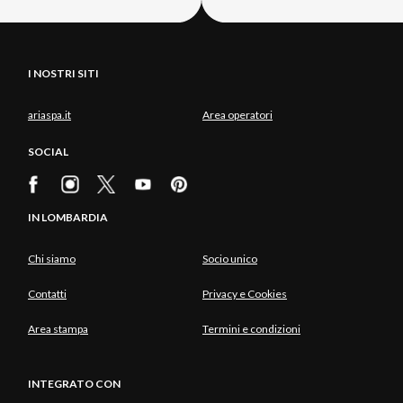
I NOSTRI SITI
ariaspa.it
Area operatori
SOCIAL
IN LOMBARDIA
Chi siamo
Socio unico
Contatti
Privacy e Cookies
Area stampa
Termini e condizioni
INTEGRATO CON