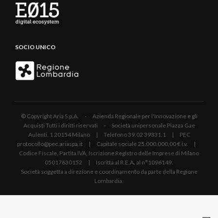
SOCIO UNICO
© Copyright Aria S.p.A. - Azienda Regionale per l'Innovazione e gli
Acquisti Tutti i diritti riservati - Società unipersonale Piazza Gae
Aulenti, 1 20154 Milano | Telefono 39.02 39331.1 | PEC
protocollo@pec.ariaspa.it | Capitale sociale 25.000.000,00 € i.v. |
Codice Fiscale, Partita IVA, Iscrizione Registro delle Imprese di Milano
05017630152 | Iscritta al R.E.A. al n°1096149.
Società soggetta a direzione e coordinamento da parte della Regione
Lombardia.