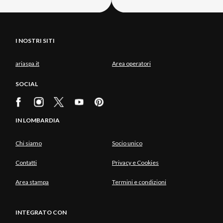
I NOSTRI SITI
ariaspa.it
Area operatori
SOCIAL
IN LOMBARDIA
Chi siamo
Socio unico
Contatti
Privacy e Cookies
Area stampa
Termini e condizioni
INTEGRATO CON